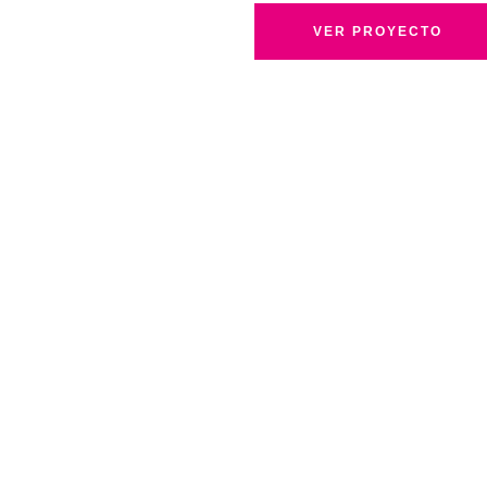
VER PROYECTO
ivacidad
Política de cookies
Política de Solicitudes de Empleo
2026 DCIP Consulting Solutions. Todos los derechos reservados